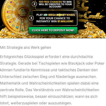
Mit Strategie ans Werk gehen
Erfolgreiches Glücksspiel erfordert eine durchdachte
Strategie. Gerade bei Tischspielen wie Blackjack oder Poker
können fundierte Kenntnisse und taktisches Denken den
Unterschied zwischen Sieg und Niederlage ausmachen.
Mathematik und Wahrscheinlichkeiten spielen dabei eine
zentrale Rolle. Das Verständnis von Wahrscheinlichkeiten
hilft beispielsweise, besser einzuschätzen, wann es sich
lohnt, weiterzuspielen oder auszusteigen.