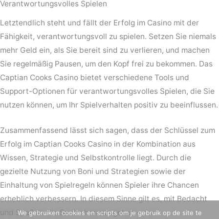
Verantwortungsvolles Spielen
Letztendlich steht und fällt der Erfolg im Casino mit der
Fähigkeit, verantwortungsvoll zu spielen. Setzen Sie niemals
mehr Geld ein, als Sie bereit sind zu verlieren, und machen
Sie regelmäßig Pausen, um den Kopf frei zu bekommen. Das
Captian Cooks Casino bietet verschiedene Tools und
Support-Optionen für verantwortungsvolles Spielen, die Sie
nutzen können, um Ihr Spielverhalten positiv zu beeinflussen.
Zusammenfassend lässt sich sagen, dass der Schlüssel zum
Erfolg im Captian Cooks Casino in der Kombination aus
Wissen, Strategie und Selbstkontrolle liegt. Durch die
gezielte Nutzung von Boni und Strategien sowie der
Einhaltung von Spielregeln können Spieler ihre Chancen
erheblich verbessern. In diesem Sinne gilt es, mit Bedacht
und Spaß an die Sache heranzugehen – der
We gebruiken cookies en scripts om je gebruik op de site te