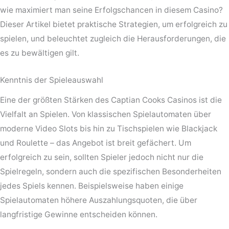
wie maximiert man seine Erfolgschancen in diesem Casino?
Dieser Artikel bietet praktische Strategien, um erfolgreich zu
spielen, und beleuchtet zugleich die Herausforderungen, die
es zu bewältigen gilt.
Kenntnis der Spieleauswahl
Eine der größten Stärken des Captian Cooks Casinos ist die
Vielfalt an Spielen. Von klassischen Spielautomaten über
moderne Video Slots bis hin zu Tischspielen wie Blackjack
und Roulette – das Angebot ist breit gefächert. Um
erfolgreich zu sein, sollten Spieler jedoch nicht nur die
Spielregeln, sondern auch die spezifischen Besonderheiten
jedes Spiels kennen. Beispielsweise haben einige
Spielautomaten höhere Auszahlungsquoten, die über
langfristige Gewinne entscheiden können.