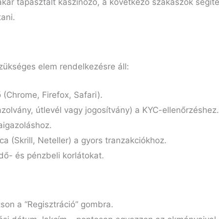
 akár tapasztalt kaszinózó, a következő szakaszok segít
tani.
zükséges elem rendelkezésre áll:
(Chrome, Firefox, Safari).
olvány, útlevél vagy jogosítvány) a KYC-ellenőrzéshez.
aigazoláshoz.
a (Skrill, Neteller) a gyors tranzakciókhoz.
idő- és pénzbeli korlátokat.
tson a “Regisztráció” gombra.