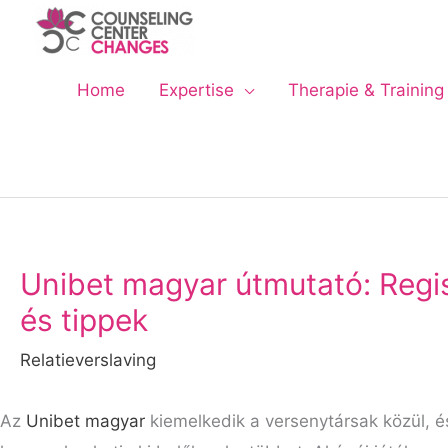
Ga
naar
de
Home
Expertise
Therapie & Training
inhoud
Unibet magyar útmutató: Regis
és tippek
Relatieverslaving
Az
Unibet magyar
kiemelkedik a versenytársak közül, é