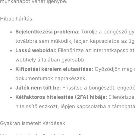
munkanapot vehet igénybe.
Hibaelhárítás
Bejelentkezési probléma:
Törölje a böngésző gyo
továbbra sem működik, lépjen kapcsolatba az ügyf
Lassú weboldal:
Ellenőrizze az internetkapcsola
webhely általában gyorsabb.
Kifizetési kérelem elutasítása:
Győződjön meg ar
dokumentumok naprakészek.
Játék nem tölt be:
Frissítse a böngészőt, engedé
Kétfaktoros hitelesítés (2FA) hibája:
Ellenőrizze
hitelesítő eszközt, lépjen kapcsolatba a támogatá
Gyakran Ismételt Kérdések