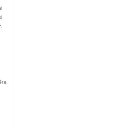
ul
l.
n
ére.