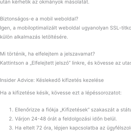
után kérhetik az okmányok másolatát.
Biztonságos-e a mobil weboldal?
Igen, a mobiloptimalizált weboldal ugyanolyan SSL-titko
külön alkalmazás letöltésére.
Mi történik, ha elfelejtem a jelszavamat?
Kattintson a „Elfelejtett jelszó” linkre, és kövesse az u
Insider Advice: Késlekedő kifizetés kezelése
Ha a kifizetése késik, kövesse ezt a lépéssorozatot:
Ellenőrizze a fiókja „Kifizetések” szakaszát a stá
Várjon 24-48 órát a feldolgozási időn belül.
Ha eltelt 72 óra, lépjen kapcsolatba az ügyfélszo