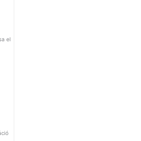
sa el
áció