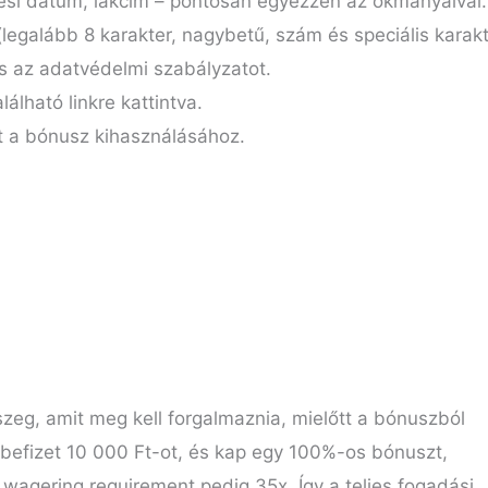
etési dátum, lakcím – pontosan egyezzen az okmányaival.
legalább 8 karakter, nagybetű, szám és speciális karakt
és az adatvédelmi szabályzatot.
álható linkre kattintva.
st a bónusz kihasználásához.
zeg, amit meg kell forgalmaznia, mielőtt a bónuszból
 befizet 10 000 Ft-ot, és kap egy 100%-os bónuszt,
 wagering requirement pedig 35x. Így a teljes fogadási