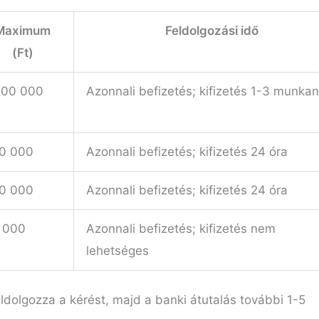
Maximum
Feldolgozási idő
(Ft)
000 000
Azonnali befizetés; kifizetés 1-3 munka
0 000
Azonnali befizetés; kifizetés 24 óra
0 000
Azonnali befizetés; kifizetés 24 óra
 000
Azonnali befizetés; kifizetés nem
lehetséges
eldolgozza a kérést, majd a banki átutalás további 1-5