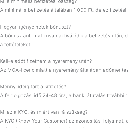
Mi a minimális befizetési összeg?
A minimális befizetés általában 1 000 Ft, de ez fizetés
Hogyan igényelhetek bónuszt?
A bónusz automatikusan aktiválódik a befizetés után, 
a feltételeket.
Kell-e adót fizetnem a nyeremény után?
Az MGA-licenc miatt a nyeremény általában adómentes, 
Mennyi ideig tart a kifizetés?
A feldolgozási idő 24-48 óra, a banki átutalás további
Mi az a KYC, és miért van rá szükség?
A KYC (Know Your Customer) az azonosítási folyamat,