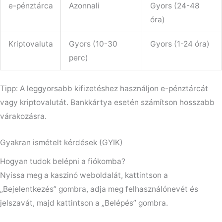
e-pénztárca
Azonnali
Gyors (24-48
óra)
Kriptovaluta
Gyors (10-30
Gyors (1-24 óra)
perc)
Tipp: A leggyorsabb kifizetéshez használjon e-pénztárcát
vagy kriptovalutát. Bankkártya esetén számítson hosszabb
várakozásra.
Gyakran ismételt kérdések (GYIK)
Hogyan tudok belépni a fiókomba?
Nyissa meg a kaszinó weboldalát, kattintson a
„Bejelentkezés” gombra, adja meg felhasználónevét és
jelszavát, majd kattintson a „Belépés” gombra.