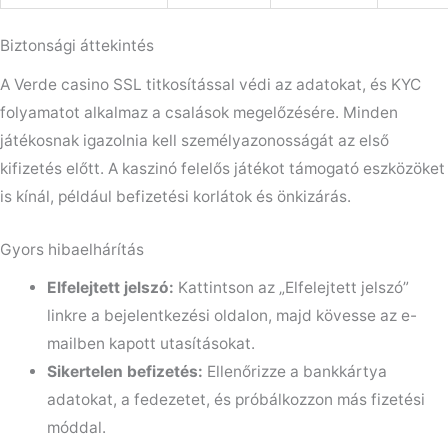
Biztonsági áttekintés
A Verde casino SSL titkosítással védi az adatokat, és KYC
folyamatot alkalmaz a csalások megelőzésére. Minden
játékosnak igazolnia kell személyazonosságát az első
kifizetés előtt. A kaszinó felelős játékot támogató eszközöket
is kínál, például befizetési korlátok és önkizárás.
Gyors hibaelhárítás
Elfelejtett jelszó:
Kattintson az „Elfelejtett jelszó”
linkre a bejelentkezési oldalon, majd kövesse az e-
mailben kapott utasításokat.
Sikertelen befizetés:
Ellenőrizze a bankkártya
adatokat, a fedezetet, és próbálkozzon más fizetési
móddal.