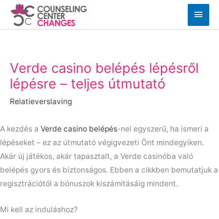
Ga
Hoof
naar
de
inhoud
Verde casino belépés lépésről
lépésre – teljes útmutató
Relatieverslaving
A kezdés a
Verde casino belépés
-nel egyszerű, ha ismeri a
lépéseket – ez az útmutató végigvezeti Önt mindegyiken.
Akár új játékos, akár tapasztalt, a Verde casinóba való
belépés gyors és biztonságos. Ebben a cikkben bemutatjuk a
regisztrációtól a bónuszok kiszámításáig mindent.
Mi kell az induláshoz?