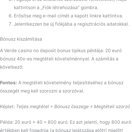
kattintson a „Fiók létrehozása” gombra.
Erősítse meg e-mail címét a kapott linkre kattintva.
Jelentkezzen be új fiókjába a regisztrációs adatokkal.
Bónusz kiszámítása
A Verde casino no deposit bonus tipikus példája: 20 euró
bónusz 40x-es megtételi követelménnyel. A számítás a
következő:
Fontos:
A megtételi követelmény teljesítéséhez a bónusz
összegét meg kell szorozni a szorzóval.
Képlet:
Teljes megtétel = Bónusz összege × Megtételi szorzó
Példa: 20 euró × 40 = 800 euró. Ez azt jelenti, hogy 800 euró
értékben kell fogadnia (a bónusz lejátszása előtt) mielőtt