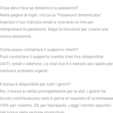
Cosa devo fare se dimentico la password?
Nella pagina di login, clicca su “Password dimenticata”.
Inserisci il tuo indirizzo email e riceverai un link per
reimpostare la password. Segui le istruzioni per creare una
nuova password.
Come posso contattare il supporto clienti?
Puoi contattare il supporto tramite chat live (disponibile
24/7), email o telefono. La chat live è il metodo più rapido per
risolvere problemi urgenti.
Il bonus è disponibile per tutti i giochi?
No, il bonus è valido principalmente per le slot. I giochi da
tavolo contribuiscono solo in parte al requisito di scommessa
(10% per roulette, 5% per blackjack). Leggi i termini specifici
del bonus nella sezione promozioni.