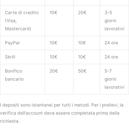
Carte di credito
10€
20€
3-5
(Visa,
giorni
Mastercard)
lavorativi
PayPal
10€
10€
24 ore
Skrill
10€
10€
24 ore
Bonifico
20€
50€
5-7
bancario
giorni
lavorativi
I depositi sono istantanei per tutti i metodi. Per i prelievi, la
verifica dell’account deve essere completata prima della
richiesta.