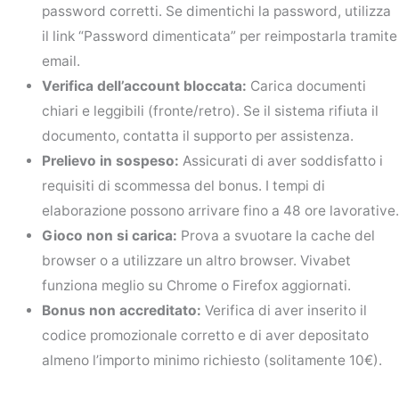
password corretti. Se dimentichi la password, utilizza
il link “Password dimenticata” per reimpostarla tramite
email.
Verifica dell’account bloccata:
Carica documenti
chiari e leggibili (fronte/retro). Se il sistema rifiuta il
documento, contatta il supporto per assistenza.
Prelievo in sospeso:
Assicurati di aver soddisfatto i
requisiti di scommessa del bonus. I tempi di
elaborazione possono arrivare fino a 48 ore lavorative.
Gioco non si carica:
Prova a svuotare la cache del
browser o a utilizzare un altro browser. Vivabet
funziona meglio su Chrome o Firefox aggiornati.
Bonus non accreditato:
Verifica di aver inserito il
codice promozionale corretto e di aver depositato
almeno l’importo minimo richiesto (solitamente 10€).