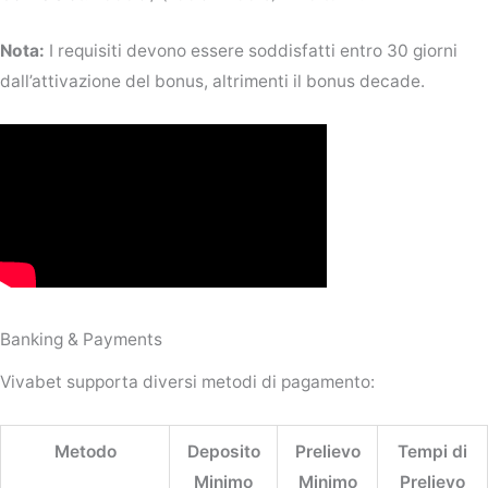
Nota:
I requisiti devono essere soddisfatti entro 30 giorni
dall’attivazione del bonus, altrimenti il bonus decade.
Banking & Payments
Vivabet supporta diversi metodi di pagamento:
Metodo
Deposito
Prelievo
Tempi di
Minimo
Minimo
Prelievo