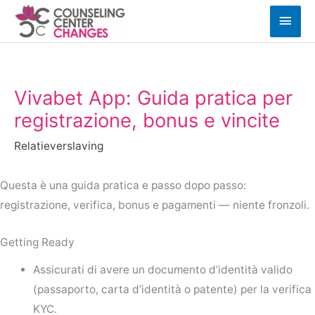
Ga
Hoof
naar
de
inhoud
Vivabet App: Guida pratica per
registrazione, bonus e vincite
Relatieverslaving
Questa è una guida pratica e passo dopo passo:
registrazione, verifica, bonus e pagamenti — niente fronzoli.
Getting Ready
Assicurati di avere un documento d’identità valido
(passaporto, carta d’identità o patente) per la verifica
KYC.