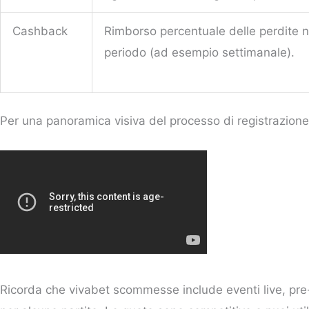
Cashback
Rimborso percentuale delle perdite n
periodo (ad esempio settimanale).
Per una panoramica visiva del processo di registrazione e
Ricorda che vivabet scommesse include eventi live, pre-