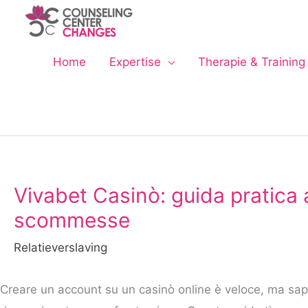
Ga
naar
de
Home
Expertise
Therapie & Training
inhoud
Vivabet Casinò: guida pratica a
scommesse
Relatieverslaving
Creare un account su un casinò online è veloce, ma sa