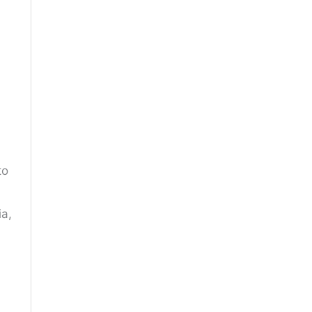
to
ia,