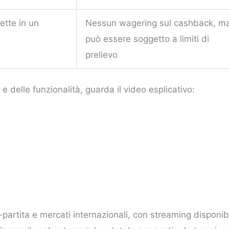
ette in un
Nessun wagering sul cashback, m
può essere soggetto a limiti di
prelievo
 delle funzionalità, guarda il video esplicativo:
partita e mercati internazionali, con streaming disponib