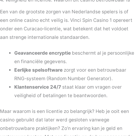
Een van de grootste zorgen van Nederlandse spelers is of
een online casino echt veilig is. Vinci Spin Casino 1 opereert
onder een Curacao‑licentie, wat betekent dat het voldoet
aan strenge internationale standaarden.
Geavanceerde encryptie
beschermt al je persoonlijke
en financiële gegevens.
Eerlijke spelsoftware
zorgt voor een betrouwbaar
RNG‑systeem (Random Number Generator).
Klantenservice 24/7
staat klaar om vragen over
veiligheid of betalingen te beantwoorden.
Maar waarom is een licentie zo belangrijk? Heb je ooit een
casino gebruikt dat later werd gesloten vanwege
onbetrouwbare praktijken? Zo’n ervaring kan je geld en