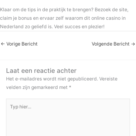
Klaar om de tips in de praktijk te brengen? Bezoek de site,
claim je bonus en ervaar zelf waarom dit online casino in
Nederland zo geliefd is. Veel succes en plezier!
←
Vorige Bericht
Volgende Bericht
→
Laat een reactie achter
Het e-mailadres wordt niet gepubliceerd.
Vereiste
velden zijn gemarkeerd met
*
Typ
hier...