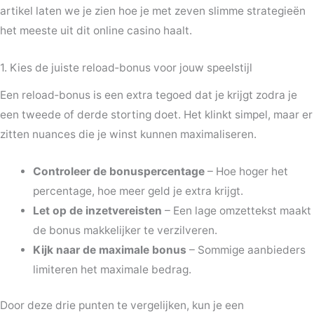
artikel laten we je zien hoe je met zeven slimme strategieën
het meeste uit dit online casino haalt.
1. Kies de juiste reload‑bonus voor jouw speelstijl
Een reload‑bonus is een extra tegoed dat je krijgt zodra je
een tweede of derde storting doet. Het klinkt simpel, maar er
zitten nuances die je winst kunnen maximaliseren.
Controleer de bonuspercentage
– Hoe hoger het
percentage, hoe meer geld je extra krijgt.
Let op de inzetvereisten
– Een lage omzettekst maakt
de bonus makkelijker te verzilveren.
Kijk naar de maximale bonus
– Sommige aanbieders
limiteren het maximale bedrag.
Door deze drie punten te vergelijken, kun je een