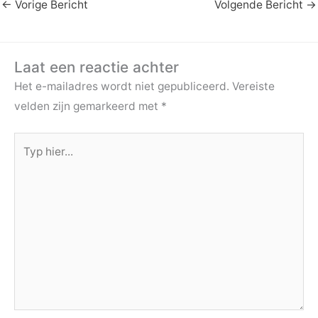
←
Vorige Bericht
Volgende Bericht
→
Laat een reactie achter
Het e-mailadres wordt niet gepubliceerd.
Vereiste
velden zijn gemarkeerd met
*
Typ
hier...