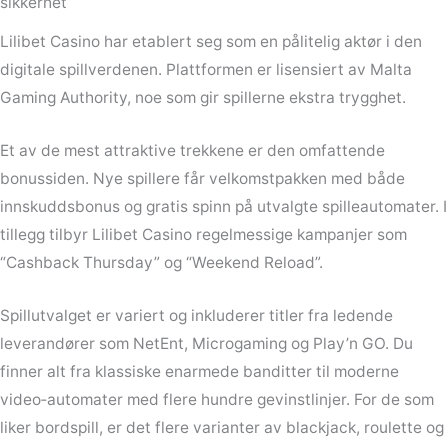
sikkerhet
Lilibet Casino har etablert seg som en pålitelig aktør i den
digitale spillverdenen. Plattformen er lisensiert av Malta
Gaming Authority, noe som gir spillerne ekstra trygghet.
Et av de mest attraktive trekkene er den omfattende
bonussiden. Nye spillere får velkomstpakken med både
innskuddsbonus og gratis spinn på utvalgte spilleautomater. I
tillegg tilbyr Lilibet Casino regelmessige kampanjer som
“Cashback Thursday” og “Weekend Reload”.
Spillutvalget er variert og inkluderer titler fra ledende
leverandører som NetEnt, Microgaming og Play’n GO. Du
finner alt fra klassiske enarmede banditter til moderne
video‑automater med flere hundre gevinstlinjer. For de som
liker bordspill, er det flere varianter av blackjack, roulette og