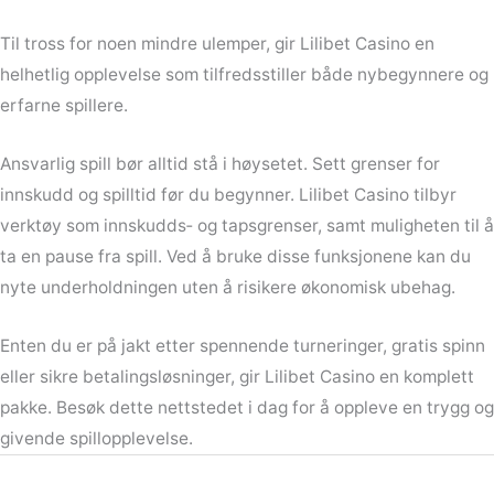
Til tross for noen mindre ulemper, gir Lilibet Casino en
helhetlig opplevelse som tilfredsstiller både nybegynnere og
erfarne spillere.
Ansvarlig spill bør alltid stå i høysetet. Sett grenser for
innskudd og spilltid før du begynner. Lilibet Casino tilbyr
verktøy som innskudds‑ og tapsgrenser, samt muligheten til å
ta en pause fra spill. Ved å bruke disse funksjonene kan du
nyte underholdningen uten å risikere økonomisk ubehag.
Enten du er på jakt etter spennende turneringer, gratis spinn
eller sikre betalingsløsninger, gir Lilibet Casino en komplett
pakke. Besøk dette nettstedet i dag for å oppleve en trygg og
givende spillopplevelse.