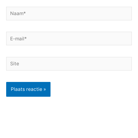
Naam*
E-
mail*
Site