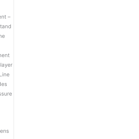
ent –
stand
ène
ment
layer
Line
des
ssure
iens