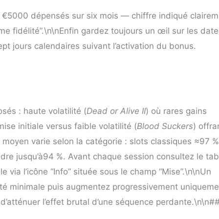
€5000 dépensés sur six mois — chiffre indiqué clairem
 fidélité”.\n\nEnfin gardez toujours un œil sur les date
ept jours calendaires suivant l’activation du bonus.
és : haute volatilité (
Dead or Alive II
) où rares gains
se initiale versus faible volatilité (
Blood Suckers
) offra
oyen varie selon la catégorie : slots classiques ≈97 %
ndre jusqu’à94 %. Avant chaque session consultez le ta
e via l’icône “Info” située sous le champ “Mise”.\n\nUn
nité minimale puis augmentez progressivement uniqueme
 d’atténuer l’effet brutal d’une séquence perdante.\n\n#