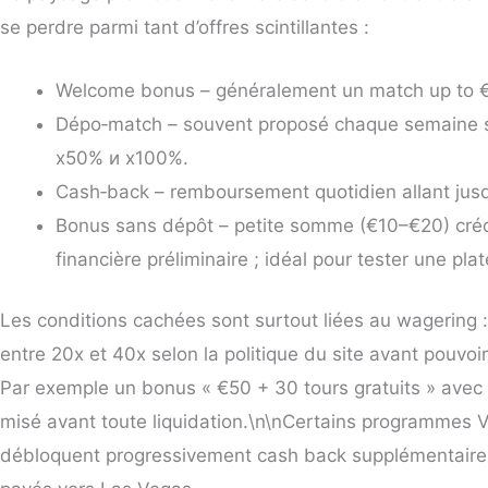
se perdre parmi tant d’offres scintillantes :
Welcome bonus – généralement un match up to €
Dépo‑match – souvent proposé chaque semaine sur
x50% и x100%.
Cash‑back – remboursement quotidien allant jusq
Bonus sans dépôt – petite somme (€10–€20) créd
financière préliminaire ; idéal pour tester une p
Les conditions cachées sont surtout liées au wagering : 
entre 20x et 40x selon la politique du site avant pouvoir 
Par exemple un bonus « €50 + 30 tours gratuits » avec 
misé avant toute liquidation.\n\nCertains programmes 
débloquent progressivement cash back supplémentaire, i