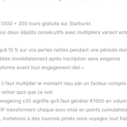
1000 + 200 tours gratuits sur
Starburst
.
 deux dépôts consécutifs avec multipliers variant ent
u’à 15 % sur vos pertes nettes pendant une période do
itée immédiatement après inscription sans exigence
lateforme avant tout engagement réel.«
il faut multiplier le montant reçu par un facteur compris
retirer quoi que ce soit.
wagering x30 signifie qu’il faut générer €1500 en volum
VIP transforment chaque euro misé en points cumulables
nvitations à des tournois privés voire voyages tout fra