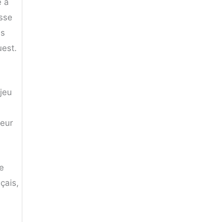
e à
esse
ns
uest.
 jeu
leur
e
çais,