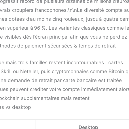
gressif record de plusieurs dizaines de millions d’euros
 vrais croupiers francophones.\n\nLa diversité compte a
es dotées d’au moins cinq rouleaux, jusqu’à quatre cen
oyen supérieur à 96 %. Les variantes classiques comme l
e visibles dès l’écran principal afin que vous ne perdiez
thodes de paiement sécurisées & temps de retrait
e mais trois familles restent incontournables : cartes
 Skrill ou Neteller, puis cryptomonnaies comme Bitcoin q
 une demande de retrait par carte bancaire est traitée
iques peuvent créditer votre compte immédiatement alor
ockchain supplémentaires mais restent
es vs desktop
Desktop