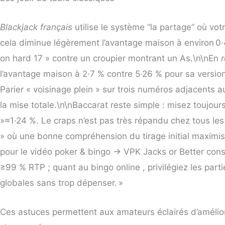
Blackjack français
utilise le système “la partage” où vo
cela diminue légèrement l’avantage maison à environ 
on hard 17 » contre un croupier montrant un As.\n\nEn
l’avantage maison à 2·7 % contre 5·26 % pour sa versio
Parier « voisinage plein » sur trois numéros adjacent
la mise totale.\n\nBaccarat reste simple : misez toujou
»≈1·24 %. Le craps n’est pas très répandu chez tous les
» où une bonne compréhension du tirage initial maximis
pour le vidéo poker & bingo → VPK Jacks or Better conse
≥99 % RTP ; quant au bingo online , privilégiez les part
globales sans trop dépenser. »
Ces astuces permettent aux amateurs éclairés d’amélio