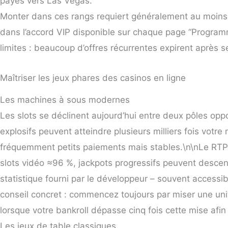
payés vers Las Vegas.
Monter dans ces rangs requiert généralement au moins 
dans l’accord VIP disponible sur chaque page “Programme
limites : beaucoup d’offres récurrentes expirent après s
Maîtriser les jeux phares des casinos en ligne
Les machines à sous modernes
Les slots se déclinent aujourd’hui entre deux pôles oppos
explosifs peuvent atteindre plusieurs milliers fois votre mi
fréquemment petits paiements mais stables.\n\nLe RTP m
slots vidéo ≈96 %, jackpots progressifs peuvent desce
statistique fourni par le développeur – souvent accessibl
conseil concret : commencez toujours par miser une u
lorsque votre bankroll dépasse cinq fois cette mise afin
Les jeux de table classiques