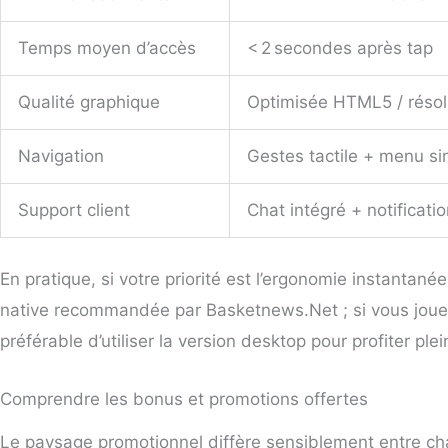
Temps moyen d’accès
< 2 secondes après tap
Qualité graphique
Optimisée HTML5 / résol
Navigation
Gestes tactile + menu sim
Support client
Chat intégré + notificati
En pratique, si votre priorité est l’ergonomie instantan
native recommandée par Basketnews.Net ; si vous jouez 
préférable d’utiliser la version desktop pour profiter p
Comprendre les bonus et promotions offertes
Le paysage promotionnel diffère sensiblement entre ch