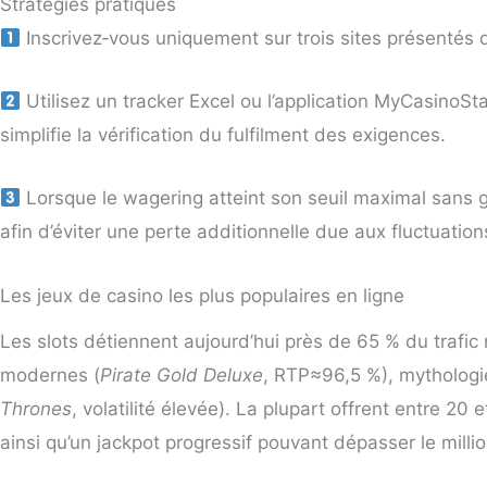
Stratégies pratiques
Inscrivez‑vous uniquement sur trois sites présentés d
Utilisez un tracker Excel ou l’application MyCasinoSt
simplifie la vérification du fulfilment des exigences.
Lorsque le wagering atteint son seuil maximal sans ga
afin d’éviter une perte additionnelle due aux fluctuatio
Les jeux de casino les plus populaires en ligne
Les slots détiennent aujourd’hui près de 65 % du trafic
modernes (
Pirate Gold Deluxe
, RTP≈96,5 %), mythologi
Thrones
, volatilité élevée). La plupart offrent entre 20
ainsi qu’un jackpot progressif pouvant dépasser le mill