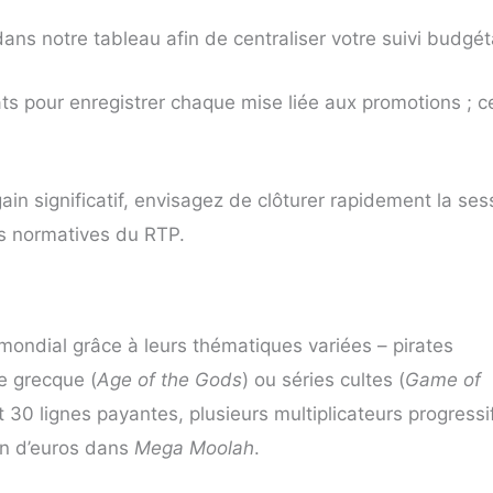
ans notre tableau afin de centraliser votre suivi budgét
ats pour enregistrer chaque mise liée aux promotions ; c
in significatif, envisagez de clôturer rapidement la ses
ns normatives du RTP.
 mondial grâce à leurs thématiques variées – pirates
e grecque (
Age of the Gods
) ou séries cultes (
Game of
 et 30 lignes payantes, plusieurs multiplicateurs progressi
ion d’euros dans
Mega Moolah
.