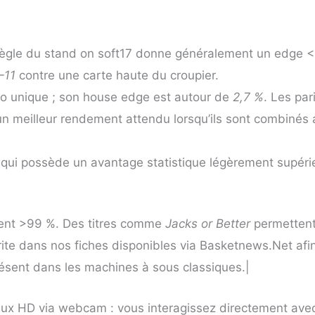
 règle du stand on soft17 donne généralement un edge <
–11
contre une carte haute du croupier.
éro unique ; son house edge est autour de
2,7 %
. Les par
s un meilleur rendement attendu lorsqu’ils sont combinés
 qui possède un avantage statistique légèrement supéri
vent >99 %. Des titres comme
Jacks or Better
permettent
crite dans nos fiches disponibles via Basketnews.Net afi
résent dans les machines à sous classiques.|
 flux HD via webcam : vous interagissez directement ave