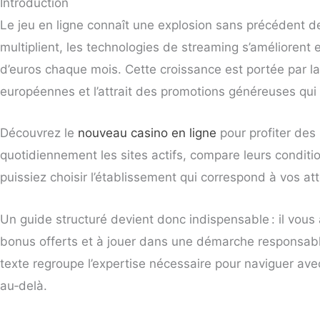
Introduction
Le jeu en ligne connaît une explosion sans précédent de
multiplient, les technologies de streaming s’améliorent 
d’euros chaque mois. Cette croissance est portée par 
européennes et l’attrait des promotions généreuses qui
Découvrez le
nouveau casino en ligne
pour profiter des
quotidiennement les sites actifs, compare leurs conditi
puissiez choisir l’établissement qui correspond à vos at
Un guide structuré devient donc indispensable : il vous ai
bonus offerts et à jouer dans une démarche responsable
texte regroupe l’expertise nécessaire pour naviguer ave
au‑delà.