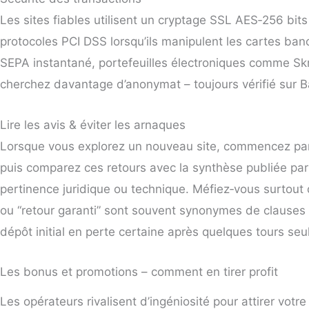
Les sites fiables utilisent un cryptage SSL AES‑256 bit
protocoles PCI DSS lorsqu’ils manipulent les cartes ba
SEPA instantané, portefeuilles électroniques comme Skri
cherchez davantage d’anonymat – toujours vérifié sur 
Lire les avis & éviter les arnaques
Lorsque vous explorez un nouveau site, commencez par f
puis comparez ces retours avec la synthèse publiée pa
pertinence juridique ou technique. Méfiez‑vous surtout d
ou “retour garanti” sont souvent synonymes de clauses 
dépôt initial en perte certaine après quelques tours se
Les bonus et promotions – comment en tirer profit
Les opérateurs rivalisent d’ingéniosité pour attirer votr