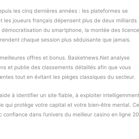
puis les cinq dernières années : les plateformes se
et les joueurs français dépensent plus de deux milliards
la démocratisation du smartphone, la montée des licenc
 rendent chaque session plus séduisante que jamais.
 meilleures offres et bonus. Basketnews.Net analyse
ons et publie des classements détaillés afin que vous
tentes tout en évitant les pièges classiques du secteur.
de à identifier un site fiable, à exploiter intelligemment
 qui protège votre capital et votre bien‑être mental. C
c confiance dans l’univers du meilleur casino en ligne 2