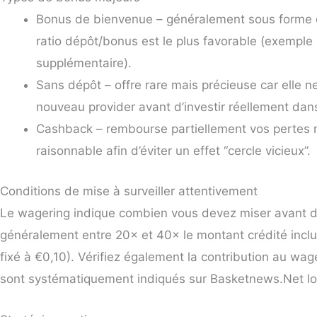
Bonus de bienvenue – généralement sous forme co
ratio dépôt/bonus est le plus favorable (exemple
supplémentaire).
Sans dépôt – offre rare mais précieuse car elle n
nouveau provider avant d’investir réellement da
Cashback – rembourse partiellement vos pertes m
raisonnable afin d’éviter un effet “cercle vicieux”.
Conditions de mise à surveiller attentivement
Le wagering indique combien vous devez miser avant de p
généralement entre 20× et 40× le montant crédité inclua
fixé à €0,10). Vérifiez également la contribution au wag
sont systématiquement indiqués sur Basketnews.Net lor