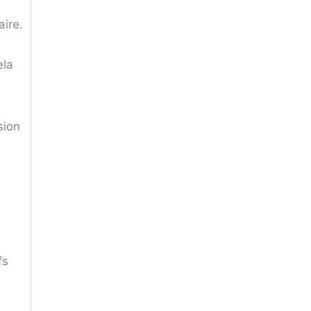
aire.
ela
sion
fs