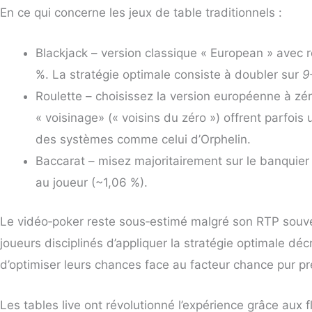
En ce qui concerne les jeux de table traditionnels :
Blackjack – version classique « European » avec
%. La stratégie optimale consiste à doubler sur
9
Roulette – choisissez la version européenne à z
« voisinage» (« voisins du zéro ») offrent parfoi
des systèmes comme celui d’Orphelin.
Baccarat – misez majoritairement sur le banquier
au joueur (~1,06 %).
Le vidéo‑poker reste sous‑estimé malgré son RTP sou
joueurs disciplinés d’appliquer la stratégie optimale dé
d’optimiser leurs chances face au facteur chance pur p
Les tables live ont révolutionné l’expérience grâce aux