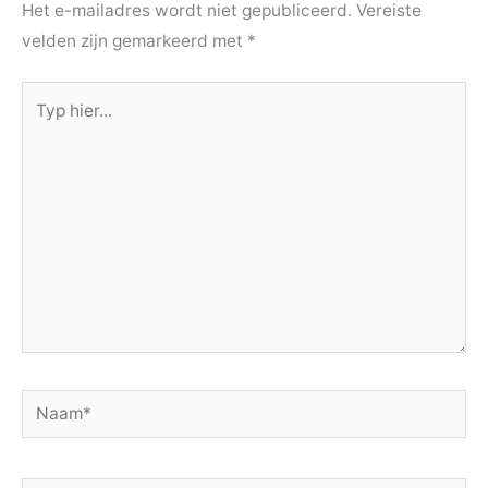
Het e-mailadres wordt niet gepubliceerd.
Vereiste
velden zijn gemarkeerd met
*
Typ
hier...
Naam*