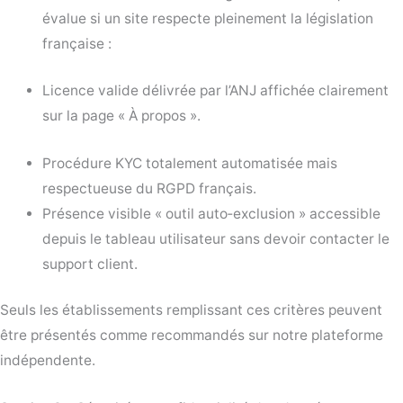
évalue si un site respecte pleinement la législation
française :
Licence valide délivrée par l’ANJ affichée clairement
sur la page « À propos ».
Procédure KYC totalement automatisée mais
respectueuse du RGPD français.
Présence visible « outil auto‑exclusion » accessible
depuis le tableau utilisateur sans devoir contacter le
support client.
Seuls les établissements remplissant ces critères peuvent
être présentés comme recommandés sur notre plateforme
indépendente.