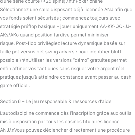
d’une série courte (<25 spins).\n\nPoker online
Sélectionnez une salle disposant déjà licencée ANJ afin que
vos fonds soient sécurisés ; commencez toujours avec
stratégie préflop basique ­– jouer uniquement AA‐KK‐QQ‐JJ‐
AKs/AKo quand position tardive permet minimiser
risque. Post‑flop privilégiez lecture dynamique basée sur
taille pot versus bet sizing adverse pour identifier bluff
possible.\n\nUtiliser les versions “démo” gratuites permet
enfin affiner vos tactiques sans risquer votre argent réel ;
pratiquez jusqu’à atteindre constance avant passer au cash
game officiel.
Section 6 – Le jeu responsable & ressources d’aide
L’autodiscipline commence dès l’inscription grâce aux outils
mis à disposition par tous les casinos titulaires licence
ANJ.\nVous pouvez déclencher directement une procédure