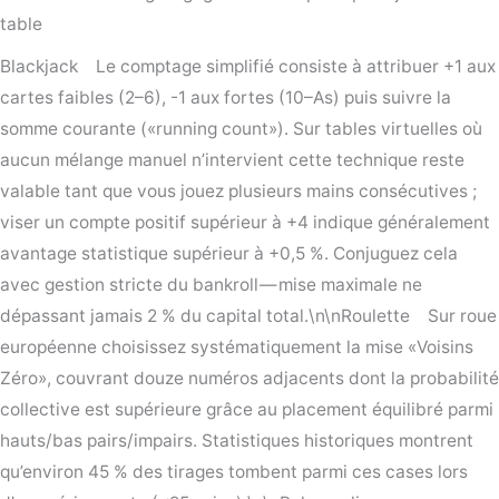
table
Blackjack Le comptage simplifié consiste à attribuer +1 aux
cartes faibles (2–6), -1 aux fortes (10–As) puis suivre la
somme courante («​running count​»). Sur tables virtuelles où
aucun mélange manuel n’intervient cette technique reste
valable tant que vous jouez plusieurs mains consécutives ;
viser un compte positif supérieur à +4 indique généralement
avantage statistique supérieur à +0,5 %. Conjuguez cela
avec gestion stricte du bankroll — mise maximale ne
dépassant jamais 2 % du capital total.\n\nRoulette Sur roue
européenne choisissez systématiquement la mise «​Voisins
Zéro​», couvrant douze numéros adjacents dont la probabilité
collective est supérieure grâce au placement équilibré parmi
hauts/bas pairs/impairs. Statistiques historiques montrent
qu’environ 45 % des tirages tombent parmi ces cases lors