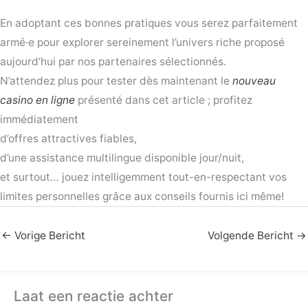
En adoptant ces bonnes pratiques vous serez parfaitement
armé·e pour explorer sereinement l’univers riche proposé
aujourd’hui par nos partenaires sélectionnés.
N’attendez plus pour tester dès maintenant le
nouveau
casino en ligne
présenté dans cet article ; profitez
immédiatement
d’offres attractives fiables,
d’une assistance multilingue disponible jour/nuit,
et surtout… jouez intelligemment tout-en-respectant vos
limites personnelles grâce aux conseils fournis ici même!
←
Vorige Bericht
Volgende Bericht
→
Laat een reactie achter