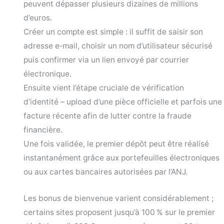
peuvent dépasser plusieurs dizaines de millions
d’euros.
Créer un compte est simple : il suffit de saisir son
adresse e‑mail, choisir un nom d’utilisateur sécurisé
puis confirmer via un lien envoyé par courrier
électronique.
Ensuite vient l’étape cruciale de vérification
d’identité – upload d’une pièce officielle et parfois une
facture récente afin de lutter contre la fraude
financière.
Une fois validée, le premier dépôt peut être réalisé
instantanément grâce aux portefeuilles électroniques
ou aux cartes bancaires autorisées par l’ANJ.
Les bonus de bienvenue varient considérablement ;
certains sites proposent jusqu’à 100 % sur le premier