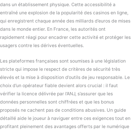
dans un établissement physique. Cette accessibilité a
entraîné une explosion de la popularité des casinos en ligne,
qui enregistrent chaque année des milliards d’euros de mises
dans le monde entier. En France, les autorités ont
rapidement réagi pour encadrer cette activité et protéger les
usagers contre les dérives éventuelles.
Les plateformes françaises sont soumises à une législation
stricte qui impose le respect de critères de sécurité très
élevés et la mise à disposition d’outils de jeu responsable. Le
choix d’un opérateur fiable devient alors crucial : il faut
vérifier la licence délivrée par l’ANJ, s’assurer que les
données personnelles sont chiffrées et que les bonus
proposés ne cachent pas de conditions abusives. Un guide
détaillé aide le joueur à naviguer entre ces exigences tout en
profitant pleinement des avantages offerts par le numérique