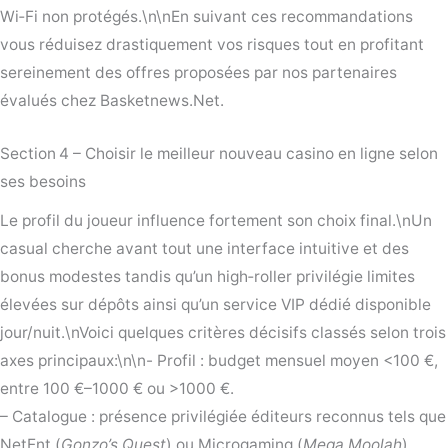
Wi‑Fi non protégés.\n\nEn suivant ces recommandations
vous réduisez drastiquement vos risques tout en profitant
sereinement des offres proposées par nos partenaires
évalués chez Basketnews.Net.
Section 4 – Choisir le meilleur nouveau casino en ligne selon
ses besoins
Le profil du joueur influence fortement son choix final.\nUn
casual cherche avant tout une interface intuitive et des
bonus modestes tandis qu’un high‑roller privilégie limites
élevées sur dépôts ainsi qu’un service VIP dédié disponible
jour/nuit.\nVoici quelques critères décisifs classés selon trois
axes principaux:\n\n- Profil : budget mensuel moyen <100 €,
entre 100 €–1000 € ou >1000 €.
– Catalogue : présence privilégiée éditeurs reconnus tels que
NetEnt (
Gonzo’s Quest
) ou Microgaming (
Mega Moolah
)