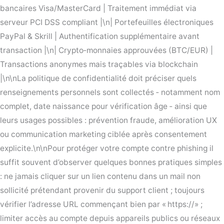
bancaires Visa/MasterCard | Traitement immédiat via
serveur PCI DSS compliant |\n| Portefeuilles électroniques
PayPal & Skrill | Authentification supplémentaire avant
transaction |\n| Crypto‑monnaies approuvées (BTC/EUR) |
Transactions anonymes mais traçables via blockchain
|\n\nLa politique de confidentialité doit préciser quels
renseignements personnels sont collectés ‑ notamment nom
complet, date naissance pour vérification âge ‑ ainsi que
leurs usages possibles : prévention fraude, amélioration UX
ou communication marketing ciblée après consentement
explicite.\n\nPour protéger votre compte contre phishing il
suffit souvent d’observer quelques bonnes pratiques simples
: ne jamais cliquer sur un lien contenu dans un mail non
sollicité prétendant provenir du support client ; toujours
vérifier l’adresse URL commençant bien par « https://» ;
limiter accès au compte depuis appareils publics ou réseaux