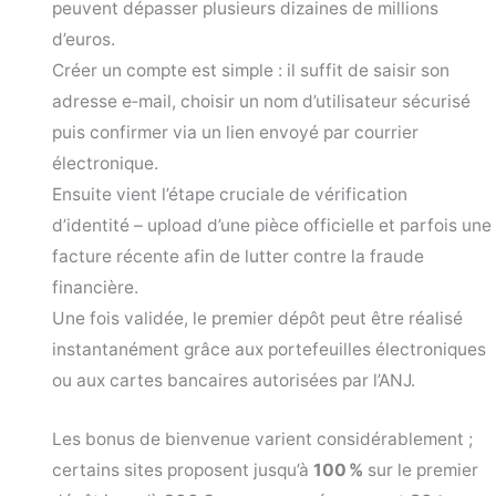
peuvent dépasser plusieurs dizaines de millions
d’euros.
Créer un compte est simple : il suffit de saisir son
adresse e‑mail, choisir un nom d’utilisateur sécurisé
puis confirmer via un lien envoyé par courrier
électronique.
Ensuite vient l’étape cruciale de vérification
d’identité – upload d’une pièce officielle et parfois une
facture récente afin de lutter contre la fraude
financière.
Une fois validée, le premier dépôt peut être réalisé
instantanément grâce aux portefeuilles électroniques
ou aux cartes bancaires autorisées par l’ANJ.
Les bonus de bienvenue varient considérablement ;
certains sites proposent jusqu’à
100 %
sur le premier