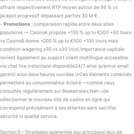
offrant respectivement RTP moyen autour de 96 % vs
jackpot progressif dépassant parfois 30 M € .
–
Promotions
: comparaison rapide entre deux sites
populaires — CasinoA propose +150 % up to €300 +50 tours
vs CasinoB donne +200 % up to €500 +100 tours mais
condition wagering x35 vs x30.\n\nL’importance capitale
revient également au support client multilingue accessible
via chat live instantané disponible24/7 ainsi qu’envoi email
garanti sous deux heures ouvrées.\nCes éléments combinés
permettent au consommateur éclairé —comme ceux
consultés régulièrement sur Basketnews.Net—de
sélectionner le nouveau site de casino en ligne qui
correspond précisément à ses attentes sans sacrifier
sécurité ni qualité service.
Section 5 – Stratégies gagnantes aux principaux jeux de