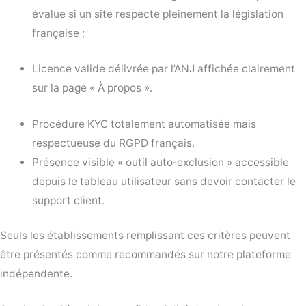
évalue si un site respecte pleinement la législation
française :
Licence valide délivrée par l’ANJ affichée clairement
sur la page « À propos ».
Procédure KYC totalement automatisée mais
respectueuse du RGPD français.
Présence visible « outil auto‑exclusion » accessible
depuis le tableau utilisateur sans devoir contacter le
support client.
Seuls les établissements remplissant ces critères peuvent
être présentés comme recommandés sur notre plateforme
indépendente.