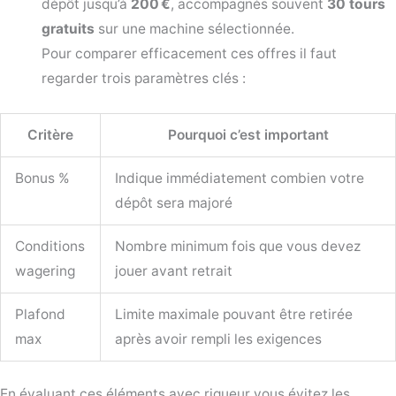
dépôt jusqu’à
200 €
, accompagnés souvent
30 tours
gratuits
sur une machine sélectionnée.
Pour comparer efficacement ces offres il faut
regarder trois paramètres clés :
Critère
Pourquoi c’est important
Bonus %
Indique immédiatement combien votre
dépôt sera majoré
Conditions
Nombre minimum fois que vous devez
wagering
jouer avant retrait
Plafond
Limite maximale pouvant être retirée
max
après avoir rempli les exigences
En évaluant ces éléments avec rigueur vous évitez les