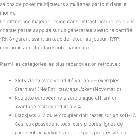
salons de poker multijoueurs simultanés partout dans le
monde.
La différence majeure réside dans l’infrastructure logicielle :
chaque partie s’appuie sur un générateur aléatoire certifié
(RNG) garantissant un taux de retour au joueur (RTP)
conforme aux standards internationaux.
Parmi les catégories les plus répandues on retrouve :
Slots vidéo avec volatilité variable – exemples :
Starburst
(NetEnt) ou
Mega Joker
(Novomatic).
Roulette européenne à zéro unique offrant un
avantage maison réduit à 2 %.
Blackjack S17 où le croupier doit rester sur un soft‑17.
Ces jeux possèdent tous leurs propres lignes de
paiement (« paylines ») et jackpots progressifs qui