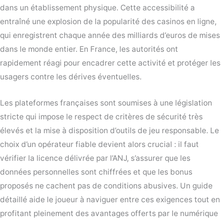
dans un établissement physique. Cette accessibilité a
entraîné une explosion de la popularité des casinos en ligne,
qui enregistrent chaque année des milliards d’euros de mises
dans le monde entier. En France, les autorités ont
rapidement réagi pour encadrer cette activité et protéger les
usagers contre les dérives éventuelles.
Les plateformes françaises sont soumises à une législation
stricte qui impose le respect de critères de sécurité très
élevés et la mise à disposition d’outils de jeu responsable. Le
choix d’un opérateur fiable devient alors crucial : il faut
vérifier la licence délivrée par l’ANJ, s’assurer que les
données personnelles sont chiffrées et que les bonus
proposés ne cachent pas de conditions abusives. Un guide
détaillé aide le joueur à naviguer entre ces exigences tout en
profitant pleinement des avantages offerts par le numérique