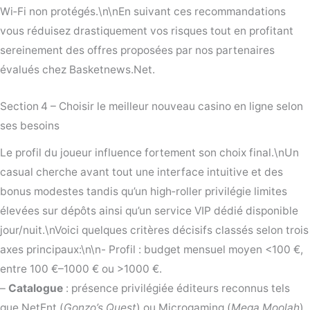
Wi‑Fi non protégés.\n\nEn suivant ces recommandations
vous réduisez drastiquement vos risques tout en profitant
sereinement des offres proposées par nos partenaires
évalués chez Basketnews.Net.
Section 4 – Choisir le meilleur nouveau casino en ligne selon
ses besoins
Le profil du joueur influence fortement son choix final.\nUn
casual cherche avant tout une interface intuitive et des
bonus modestes tandis qu’un high‑roller privilégie limites
élevées sur dépôts ainsi qu’un service VIP dédié disponible
jour/nuit.\nVoici quelques critères décisifs classés selon trois
axes principaux:\n\n- Profil : budget mensuel moyen <100 €,
entre 100 €–1000 € ou >1000 €.
–
Catalogue
: présence privilégiée éditeurs reconnus tels
que NetEnt (
Gonzo’s Quest
) ou Microgaming (
Mega Moolah
)