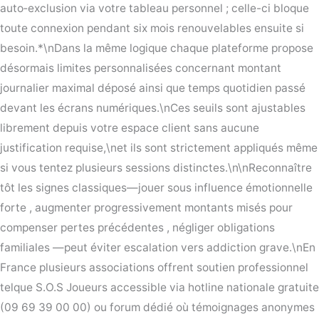
auto‑exclusion via votre tableau personnel ; celle-ci bloque
toute connexion pendant six mois renouvelables ensuite si
besoin.*\nDans la même logique chaque plateforme propose
désormais limites personnalisées concernant montant
journalier maximal déposé ainsi que temps quotidien passé
devant les écrans numériques.\nCes seuils sont ajustables
librement depuis votre espace client sans aucune
justification requise,\net ils sont strictement appliqués même
si vous tentez plusieurs sessions distinctes.\n\nReconnaître
tôt les signes classiques—jouer sous influence émotionnelle
forte , augmenter progressivement montants misés pour
compenser pertes précédentes , négliger obligations
familiales —peut éviter escalation vers addiction grave.\nEn
France plusieurs associations offrent soutien professionnel
telque S.O.S Joueurs accessible via hotline nationale gratuite
(09 69 39 00 00) ou forum dédié où témoignages anonymes