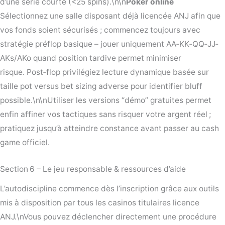
d’une série courte (<25 spins).\n\n
Poker online
Sélectionnez une salle disposant déjà licencée ANJ afin que
vos fonds soient sécurisés ; commencez toujours avec
stratégie préflop basique ­– jouer uniquement AA‐KK‐QQ‐JJ‐
AKs/AKo quand position tardive permet minimiser
risque. Post‑flop privilégiez lecture dynamique basée sur
taille pot versus bet sizing adverse pour identifier bluff
possible.\n\nUtiliser les versions “démo” gratuites permet
enfin affiner vos tactiques sans risquer votre argent réel ;
pratiquez jusqu’à atteindre constance avant passer au cash
game officiel.
Section 6 – Le jeu responsable & ressources d’aide
L’autodiscipline commence dès l’inscription grâce aux outils
mis à disposition par tous les casinos titulaires licence
ANJ.\nVous pouvez déclencher directement une procédure