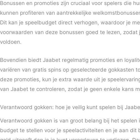
Bonussen en promoties zijn cruciaal voor spelers die hu
kunnen profiteren van aantrekkelijke welkomstbonussen,
Dit kan je speelbudget direct verhogen, waardoor je me
voorwaarden van deze bonussen goed te lezen, zodat j
voldoen.
Bovendien biedt Jaabet regelmatig promoties en loyal
variëren van gratis spins op geselecteerde gokkasten 
deze promoties, kun je extra waarde uit je speelervari
van Jaabet te controleren, zodat je geen enkele kans m
Verantwoord gokken: hoe je veilig kunt spelen bij Jaabe
Verantwoord gokken is van groot belang bij het spelen i
budget te stellen voor je speelactiviteiten en je aan d
geld uitgeeft dan je je kunt veroorloven te verliezen. Da