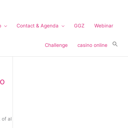
p
Contact & Agenda
GGZ
Webinar
Challenge
casino online
no
 of al