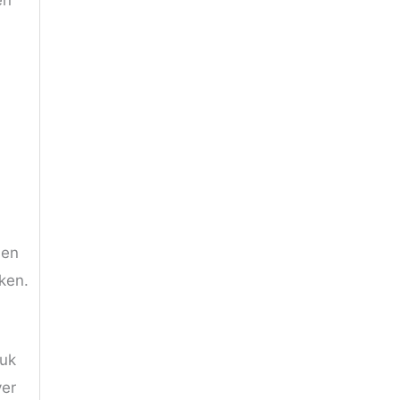
len
iken.
luk
ver