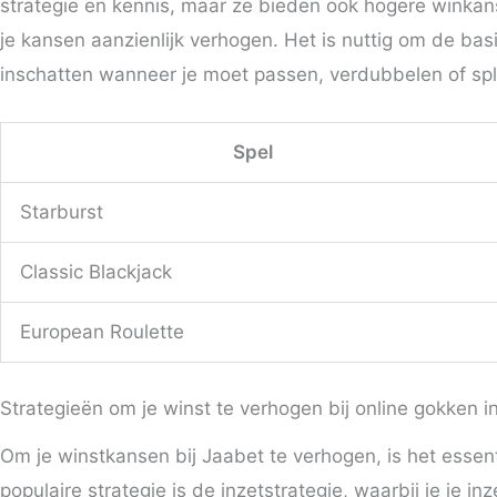
strategie en kennis, maar ze bieden ook hogere winkanse
je kansen aanzienlijk verhogen. Het is nuttig om de basi
inschatten wanneer je moet passen, verdubbelen of spl
Spel
Starburst
Classic Blackjack
European Roulette
Strategieën om je winst te verhogen bij online gokken i
Om je winstkansen bij Jaabet te verhogen, is het esse
populaire strategie is de inzetstrategie, waarbij je je i