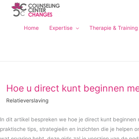
Ga
naar
de
Home
Expertise
Therapie & Training
inhoud
Hoe u direct kunt beginnen me
Relatieverslaving
In dit artikel bespreken we hoe je direct kunt beginnen
praktische tips, strategieën en inzichten die je helpen 
wat ervaring hebt, deze gids zal je voorzien van de nod