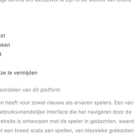
nst
okken
t
ze te vermijden
ordelen van dit platform
n heeft voor zowel nieuwe als ervaren spelers. Een van
ebruiksvriendelijke interface die het navigeren door de
website is ontworpen met de speler in gedachten, waar
et een breed scala aan spellen, van klassieke gokkasten