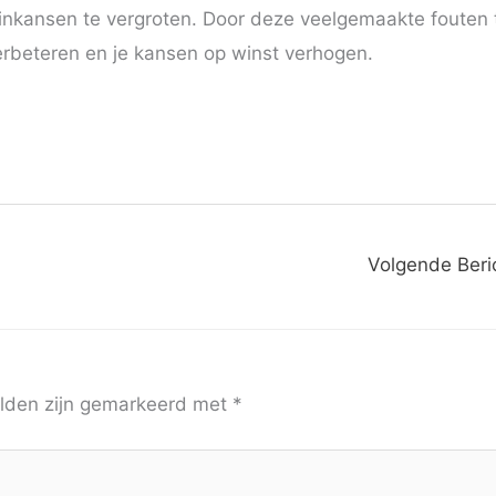
winkansen te vergroten. Door deze veelgemaakte fouten 
verbeteren en je kansen op winst verhogen.
Volgende Beri
elden zijn gemarkeerd met
*