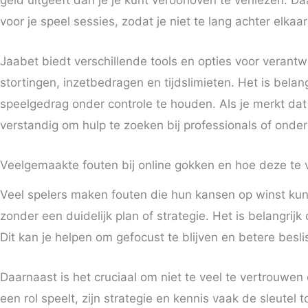
voor je speel sessies, zodat je niet te lang achter elkaar
Jaabet biedt verschillende tools en opties voor verantw
stortingen, inzetbedragen en tijdslimieten. Het is bela
speelgedrag onder controle te houden. Als je merkt dat
verstandig om hulp te zoeken bij professionals of onde
Veelgemaakte fouten bij online gokken en hoe deze te 
Veel spelers maken fouten die hun kansen op winst ku
zonder een duidelijk plan of strategie. Het is belangrij
Dit kan je helpen om gefocust te blijven en betere besl
Daarnaast is het cruciaal om niet te veel te vertrouwe
een rol speelt, zijn strategie en kennis vaak de sleutel