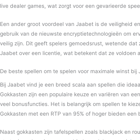
live dealer games, wat zorgt voor een gevarieerde spee
Een ander groot voordeel van Jaabet is de veiligheid 
gebruik van de nieuwste encryptietechnologieën om ervo
veilig zijn. Dit geeft spelers gemoedsrust, wetende dat
Jaabet over een licentie, wat betekent dat ze voldoen 
De beste spellen om te spelen voor maximale winst bij 
Bij Jaabet vind je een breed scala aan spellen die ideaa
Gokkasten zijn een populaire keuze en variëren van ee
veel bonusfuncties. Het is belangrijk om spellen te kie
Gokkasten met een RTP van 95% of hoger bieden een be
Naast gokkasten zijn tafelspellen zoals blackjack en ro