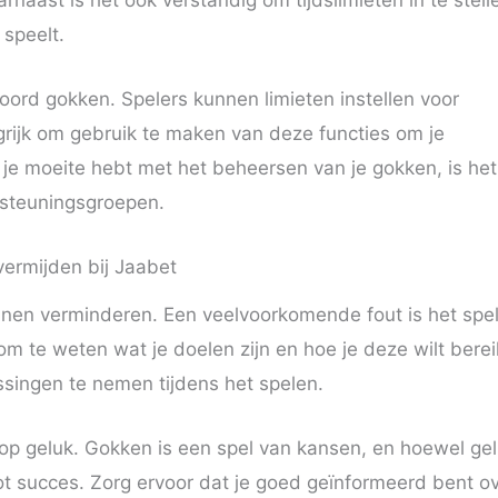
 speelt.
oord gokken. Spelers kunnen limieten instellen voor
ngrijk om gebruik te maken van deze functies om je
 je moeite hebt met het beheersen van je gokken, is het
rsteuningsgroepen.
vermijden bij Jaabet
nnen verminderen. Een veelvoorkomende fout is het spe
k om te weten wat je doelen zijn en hoe je deze wilt bere
issingen te nemen tijdens het spelen.
n op geluk. Gokken is een spel van kansen, en hoewel ge
 tot succes. Zorg ervoor dat je goed geïnformeerd bent o