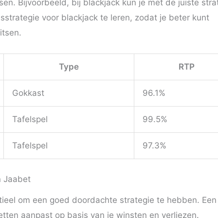
n. Bijvoorbeeld, bij blackjack kun je met de juiste stra
sstrategie voor blackjack te leren, zodat je beter kunt
itsen.
Type
RTP
Gokkast
96.1%
Tafelspel
99.5%
Tafelspel
97.3%
n Jaabet
ntieel om een goed doordachte strategie te hebben. Een
nzetten aanpast op basis van je winsten en verliezen.