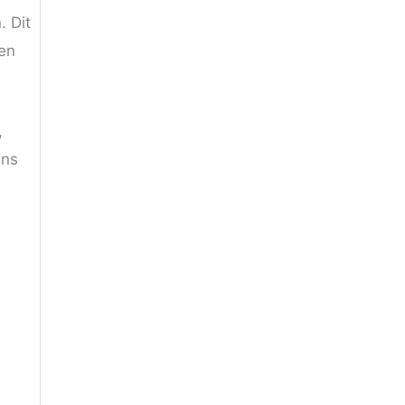
. Dit
 en
,
ens