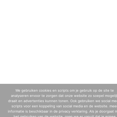
We gebruiken cookies en scripts om je gebruik op de site te
analyseren ervoor te zorgen dat onze website zo soepel mogelij
draait en advertenties kunnen tonen. Ook gebruiken we social me
scripts voor een koppeling van social media en de website. mee
informatie is beschikbaar in de privacy verklaring. Als je doorgaat 
het gebruiken van de website, gaan we er vanuit dat je ermee