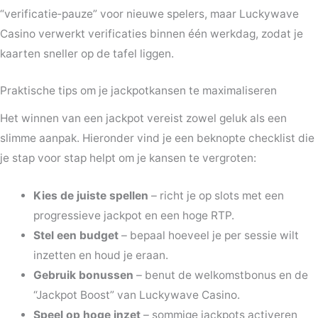
“verificatie‑pauze” voor nieuwe spelers, maar Luckywave
Casino verwerkt verificaties binnen één werkdag, zodat je
kaarten sneller op de tafel liggen.
Praktische tips om je jackpotkansen te maximaliseren
Het winnen van een jackpot vereist zowel geluk als een
slimme aanpak. Hieronder vind je een beknopte checklist die
je stap voor stap helpt om je kansen te vergroten:
Kies de juiste spellen
– richt je op slots met een
progressieve jackpot en een hoge RTP.
Stel een budget
– bepaal hoeveel je per sessie wilt
inzetten en houd je eraan.
Gebruik bonussen
– benut de welkomstbonus en de
“Jackpot Boost” van Luckywave Casino.
Speel op hoge inzet
– sommige jackpots activeren