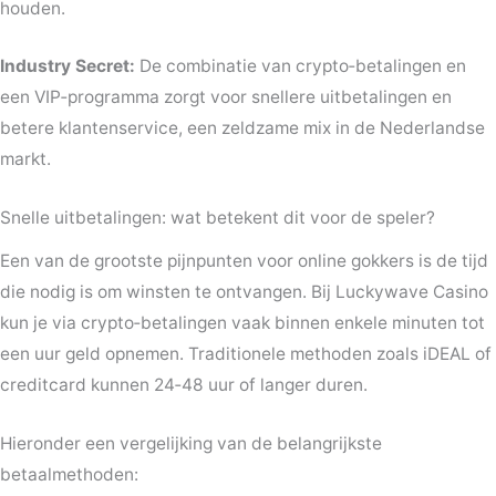
houden.
Industry Secret:
De combinatie van crypto‑betalingen en
een VIP‑programma zorgt voor snellere uitbetalingen en
betere klantenservice, een zeldzame mix in de Nederlandse
markt.
Snelle uitbetalingen: wat betekent dit voor de speler?
Een van de grootste pijnpunten voor online gokkers is de tijd
die nodig is om winsten te ontvangen. Bij Luckywave Casino
kun je via crypto‑betalingen vaak binnen enkele minuten tot
een uur geld opnemen. Traditionele methoden zoals iDEAL of
creditcard kunnen 24‑48 uur of langer duren.
Hieronder een vergelijking van de belangrijkste
betaalmethoden: