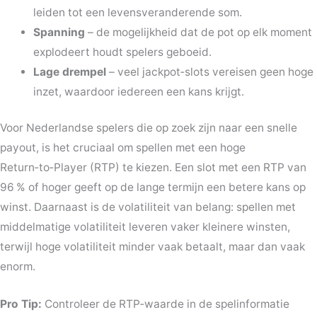
leiden tot een levensveranderende som.
Spanning
– de mogelijkheid dat de pot op elk moment
explodeert houdt spelers geboeid.
Lage drempel
– veel jackpot‑slots vereisen geen hoge
inzet, waardoor iedereen een kans krijgt.
Voor Nederlandse spelers die op zoek zijn naar een snelle
payout, is het cruciaal om spellen met een hoge
Return‑to‑Player (RTP) te kiezen. Een slot met een RTP van
96 % of hoger geeft op de lange termijn een betere kans op
winst. Daarnaast is de volatiliteit van belang: spellen met
middelmatige volatiliteit leveren vaker kleinere winsten,
terwijl hoge volatiliteit minder vaak betaalt, maar dan vaak
enorm.
Pro Tip:
Controleer de RTP‑waarde in de spelinformatie