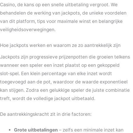
Casino, de kans op een snelle uitbetaling vergroot. We
behandelen de werking van jackpots, de unieke voordelen
van dit platform, tips voor maximale winst en belangrijke
veiligheidsoverwegingen.
Hoe jackpots werken en waarom ze zo aantrekkelijk zijn
Jackpots zijn progressieve prijzenpotten die groeien telkens
wanneer een speler een inzet plaatst op een gekoppeld
slot‑spel. Een klein percentage van elke inzet wordt
toegevoegd aan de pot, waardoor de waarde exponentieel
kan stijgen. Zodra een gelukkige speler de juiste combinatie
treft, wordt de volledige jackpot uitbetaald.
De aantrekkingskracht zit in drie factoren:
Grote uitbetalingen
– zelfs een minimale inzet kan