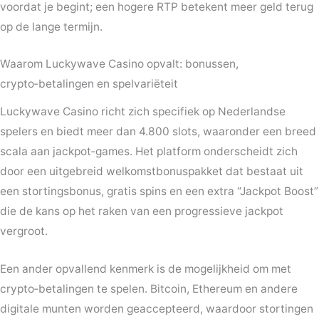
voordat je begint; een hogere RTP betekent meer geld terug
op de lange termijn.
Waarom Luckywave Casino opvalt: bonussen,
crypto‑betalingen en spelvariëteit
Luckywave Casino richt zich specifiek op Nederlandse
spelers en biedt meer dan 4.800 slots, waaronder een breed
scala aan jackpot‑games. Het platform onderscheidt zich
door een uitgebreid welkomstbonuspakket dat bestaat uit
een stortingsbonus, gratis spins en een extra “Jackpot Boost”
die de kans op het raken van een progressieve jackpot
vergroot.
Een ander opvallend kenmerk is de mogelijkheid om met
crypto‑betalingen te spelen. Bitcoin, Ethereum en andere
digitale munten worden geaccepteerd, waardoor stortingen