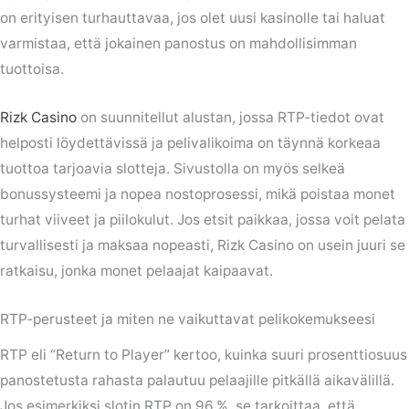
on erityisen turhauttavaa, jos olet uusi kasinolle tai haluat
varmistaa, että jokainen panostus on mahdollisimman
tuottoisa.
Rizk Casino
on suunnitellut alustan, jossa RTP‑tiedot ovat
helposti löydettävissä ja peli­valikoima on täynnä korkeaa
tuottoa tarjoavia slotteja. Sivustolla on myös selkeä
bonussysteemi ja nopea nostoprosessi, mikä poistaa monet
turhat viiveet ja piilokulut. Jos etsit paikkaa, jossa voit pelata
turvallisesti ja maksaa nopeasti, Rizk Casino on usein juuri se
ratkaisu, jonka monet pelaajat kaipaavat.
RTP‑perusteet ja miten ne vaikuttavat pelikokemukseesi
RTP eli “Return to Player” kertoo, kuinka suuri prosenttiosuus
panostetusta rahasta palautuu pelaajille pitkällä aikavälillä.
Jos esimerkiksi slotin RTP on 96 %, se tarkoittaa, että