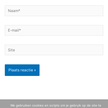
Naam*
E-
mail*
Site
We gebruiken cookies en scripts om je gebruik op de site te