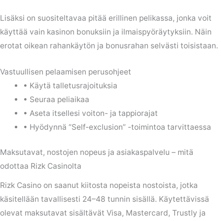
Lisäksi on suositeltavaa pitää erillinen pelikassa, jonka voit
käyttää vain kasinon bonuksiin ja ilmaispyöräytyksiin. Näin
erotat oikean rahankäytön ja bonusrahan selvästi toisistaan.
Vastuullisen pelaamisen perusohjeet
• Käytä talletusrajoituksia
• Seuraa peliaikaa
• Aseta itsellesi voiton- ja tappiorajat
• Hyödynnä “Self‑exclusion” -toimintoa tarvittaessa
Maksutavat, nostojen nopeus ja asiakaspalvelu – mitä
odottaa Rizk Casinolta
Rizk Casino on saanut kiitosta nopeista nostoista, jotka
käsitellään tavallisesti 24–48 tunnin sisällä. Käytettävissä
olevat maksutavat sisältävät Visa, Mastercard, Trustly ja