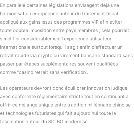
En parallèle certaines législations envisagent déjà une
harmonisation européenne autour du traitement fiscal
appliqué aux gains issus des programmes VIP afin éviter
toute double imposition entre pays membres ; cela pourrait
simplifier considérablement l’expérience utilisateur
internationale surtout lorsqu’il s’agit enfin d’effectuer un
retrait rapide via crypto ou virement bancaire standard sans
passer par étapes supplémentaires souvent qualifiées
comme “casino retrait sans verification”.
Les opérateurs devront donc équilibrer innovation ludique
avec conformité réglementaire stricte tout en continuant à
offrir ce mélange unique entre tradition millénnaire chinoise
et technologies futuristes qui fait aujourd’hui toute la
fascination autour du SIC BO modernisé .