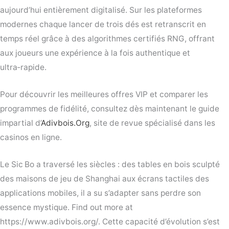
aujourd’hui entièrement digitalisé. Sur les plateformes
modernes chaque lancer de trois dés est retranscrit en
temps réel grâce à des algorithmes certifiés RNG, offrant
aux joueurs une expérience à la fois authentique et
ultra‑rapide.
Pour découvrir les meilleures offres VIP et comparer les
programmes de fidélité, consultez dès maintenant le guide
impartial d’
Adivbois.Org
, site de revue spécialisé dans les
casinos en ligne.
Le Sic Bo a traversé les siècles : des tables en bois sculpté
des maisons de jeu de Shanghai aux écrans tactiles des
applications mobiles, il a su s’adapter sans perdre son
essence mystique. Find out more at
https://www.adivbois.org/. Cette capacité d’évolution s’est