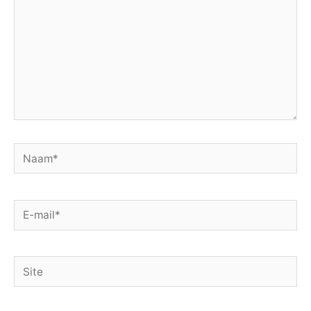
Naam*
E-
mail*
Site