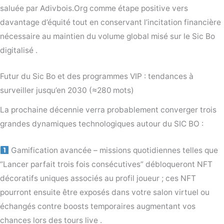
saluée par Adivbois.Org comme étape positive vers
davantage d’équité tout en conservant l’incitation financière
nécessaire au maintien du volume global misé sur le Sic Bo
digitalisé .
Futur du Sic Bo et des programmes VIP : tendances à
surveiller jusqu’en 2030 (≈280 mots)
La prochaine décennie verra probablement converger trois
grandes dynamiques technologiques autour du SIC BO :
Gamification avancée – missions quotidiennes telles que
“Lancer parfait trois fois consécutives” débloqueront NFT
décoratifs uniques associés au profil joueur ; ces NFT
pourront ensuite être exposés dans votre salon virtuel ou
échangés contre boosts temporaires augmentant vos
chances lors des tours live .