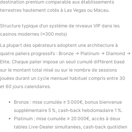
destination premium comparable aux établissements
terrestres hautement cotés à Las Vegas ou Macau.
Structure typique d’un système de niveaux VIP dans les
casinos modernes (≈300 mots)
La plupart des opérateurs adoptent une architecture à
quatre paliers progressifs : Bronze → Platinum → Diamond →
Elite. Chaque palier impose un seuil cumulé différent basé
sur le montant total misé ou sur le nombre de sessions
jouées durant un cycle mensuel habituel compris entre 30
et 60 jours calendaires.
Bronze : mise cumulée ≥ 5 000€, bonus bienvenue
supplémentaire 5 %, cash‑back hebdomadaire 1 %.
Platinum : mise cumulée ≥ 20 000€, accès à deux
tables Live‑Dealer simultanées, cash‑back quotidien