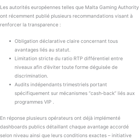
Les autorités européennes telles que Malta Gaming Authority
ont récemment publié plusieurs recommandations visant à
renforcer la transparence :
Obligation déclarative claire concernant tous
avantages liés au statut.
Limitation stricte du ratio RTP différentiel entre
niveaux afin d’éviter toute forme déguisée de
discrimination.
Audits indépendants trimestriels portant
spécifiquement sur mécanismes “cash‑back” liés aux
programmes VIP .
En réponse plusieurs opérateurs ont déjà implémenté
dashboards publics détaillant chaque avantage accordé
selon niveau ainsi que leurs conditions exactes – initiative