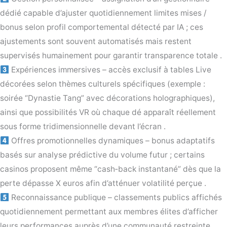
dédié capable d’ajuster quotidiennement limites mises /
bonus selon profil comportemental détecté par IA ; ces
ajustements sont souvent automatisés mais restent
supervisés humainement pour garantir transparence totale .
Expériences immersives – accès exclusif à tables Live
décorées selon thèmes culturels spécifiques (exemple :
soirée “Dynastie Tang” avec décorations holographiques),
ainsi que possibilités VR où chaque dé apparaît réellement
sous forme tridimensionnelle devant l’écran .
Offres promotionnelles dynamiques – bonus adaptatifs
basés sur analyse prédictive du volume futur ; certains
casinos proposent même “cash‑back instantané” dès que la
perte dépasse X euros afin d’atténuer volatilité perçue .
Reconnaissance publique – classements publics affichés
quotidiennement permettant aux membres élites d’afficher
leurs performances auprès d’une communauté restreinte