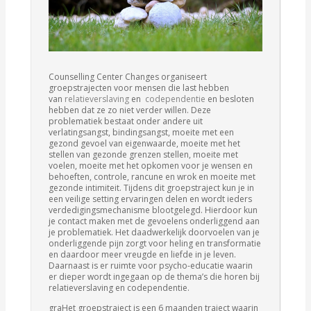
Counselling Center Changes organiseert
groepstrajecten voor mensen die last hebben
van
relatieverslaving
en
codependentie
en besloten
hebben dat ze zo niet verder willen. Deze
problematiek bestaat onder andere uit
verlatingsangst, bindingsangst, moeite met een
gezond gevoel van eigenwaarde, moeite met het
stellen van gezonde grenzen stellen, moeite met
voelen, moeite met het opkomen voor je wensen en
behoeften, controle, rancune en wrok en moeite met
gezonde intimiteit. Tijdens dit groepstraject kun je in
een veilige setting ervaringen delen en wordt ieders
verdedigingsmechanisme blootgelegd. Hierdoor kun
je contact maken met de gevoelens onderliggend aan
je problematiek. Het daadwerkelijk doorvoelen van je
onderliggende pijn zorgt voor heling en transformatie
en daardoor meer vreugde en liefde in je leven.
Daarnaast is er ruimte voor psycho-educatie waarin
er dieper wordt ingegaan op de thema’s die horen bij
relatieverslaving en codependentie.
graHet groepstraject is een 6 maanden traject waarin