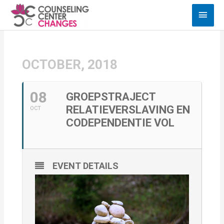
Ga
Hoof
naar
de
inhoud
OCTOBER, 2018
08
GROEPSTRAJECT
RELATIEVERSLAVING EN
OCT
CODEPENDENTIE VOL
EVENT DETAILS