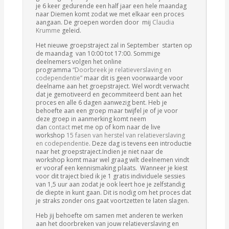
je 6 keer gedurende een half jaar een hele maandag
naar Diemen komt zodat we met elkaar een proces
aangaan. De groepen worden door mij
Claudia
Krumme
geleid.
Het nieuwe groepstraject zal in September starten op
de maandag van 10:00 tot 17:00. Sommige
deelnemers volgen het online
programma
“Doorbreek je relatieverslaving en
codependentie”
maar dit is geen voorwaarde voor
deelname aan het groepstraject. Wel wordt verwacht
dat je gemotiveerd en gecommiteerd bent aan het
proces en alle 6 dagen aanwezig bent. Heb je
behoefte aan een groep maar twijfel je of je voor
deze groep in aanmerking komt neem
dan
contact
met me op of kom naar de live
workshop
15 fasen van herstel van relatieverslaving
en
codependentie
. Deze dag is tevens een introductie
naar het groepstraject.Indien je niet naar de
workshop komt maar wel graag wilt deelnemen vindt
er vooraf een kennismaking plaats. Wanneer je kiest
voor dit traject bied ik je 1 gratis individuele sessies
van 1,5 uur aan zodat je ook leert hoe je zelfstandig
de diepte in kunt gaan. Dit is nodig om het proces dat
je straks zonder ons gaat voortzetten te laten slagen.
Heb jij behoefte om samen met anderen te werken
aan het doorbreken van jouw relatieverslaving en